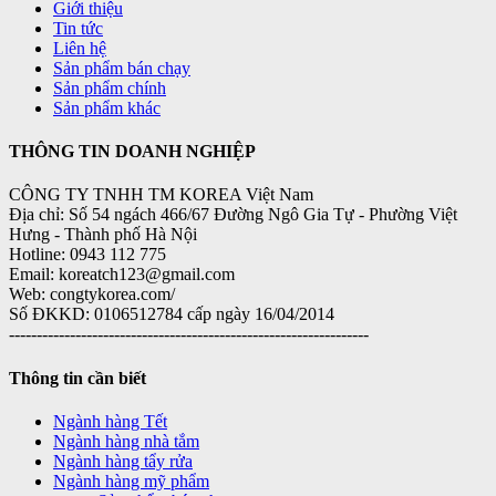
Giới thiệu
Tin tức
Liên hệ
Sản phẩm bán chạy
Sản phẩm chính
Sản phẩm khác
THÔNG TIN DOANH NGHIỆP
CÔNG TY TNHH TM KOREA Việt Nam
Địa chỉ: Số 54 ngách 466/67 Đường Ngô Gia Tự - Phường Việt
Hưng - Thành phố Hà Nội
Hotline: 0943 112 775
Email: koreatch123@gmail.com
Web: congtykorea.com/
Số ĐKKD: 0106512784 cấp ngày 16/04/2014
-----------------------------------------------------------------
Thông tin cần biết
Ngành hàng Tết
Ngành hàng nhà tắm
Ngành hàng tẩy rửa
Ngành hàng mỹ phẩm