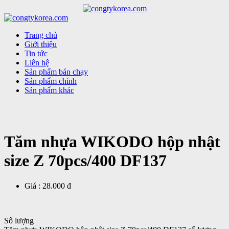
Trang chủ
Giới thiệu
Tin tức
Liên hệ
Sản phẩm bán chạy
Sản phẩm chính
Sản phẩm khác
Tăm nhựa WIKODO hộp nhật
size Z 70pcs/400 DF137
Giá :
28.000 đ
Số lượng