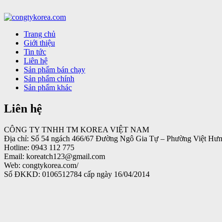
Trang chủ
Giới thiệu
Tin tức
Liên hệ
Sản phẩm bán chạy
Sản phẩm chính
Sản phẩm khác
Liên hệ
CÔNG TY TNHH TM KOREA VIỆT NAM
Địa chỉ: Số 54 ngách 466/67 Đường Ngô Gia Tự – Phường Việt Hư
Hotline: 0943 112 775
Email: koreatch123@gmail.com
Web: congtykorea.com/
Số ĐKKD: 0106512784 cấp ngày 16/04/2014