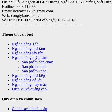
Địa chỉ: Số 54 ngách 466/67 Đường Ngô Gia Tự - Phường Việt Hưn
Hotline: 0943 112 775
Email: koreatch123@gmail.com
Web: congtykorea.com/
Số ĐKKD: 0106512784 cấp ngày 16/04/2014
-----------------------------------------------------------------
Thông tin cần biết
Ngành hàng Tết
Ngành hàng nhà tắm
Ngành hàng tẩy rửa
Ngành hàng mỹ phẩm
Sản phẩm bán chạy
Sản phẩm chính
Sản phẩm khác
Ngành hàng nhà bếp
Ngành hàng đồ lót
Ngành hàng may mặc
Dịch vụ và quảng cáo
Quy định và chính sách
Chính sách thanh toán