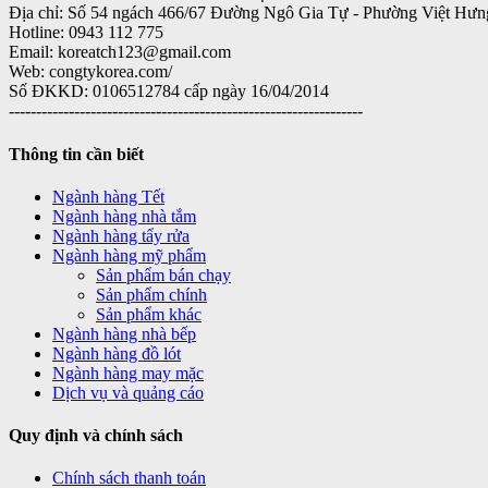
Địa chỉ: Số 54 ngách 466/67 Đường Ngô Gia Tự - Phường Việt Hưn
Hotline: 0943 112 775
Email: koreatch123@gmail.com
Web: congtykorea.com/
Số ĐKKD: 0106512784 cấp ngày 16/04/2014
-----------------------------------------------------------------
Thông tin cần biết
Ngành hàng Tết
Ngành hàng nhà tắm
Ngành hàng tẩy rửa
Ngành hàng mỹ phẩm
Sản phẩm bán chạy
Sản phẩm chính
Sản phẩm khác
Ngành hàng nhà bếp
Ngành hàng đồ lót
Ngành hàng may mặc
Dịch vụ và quảng cáo
Quy định và chính sách
Chính sách thanh toán